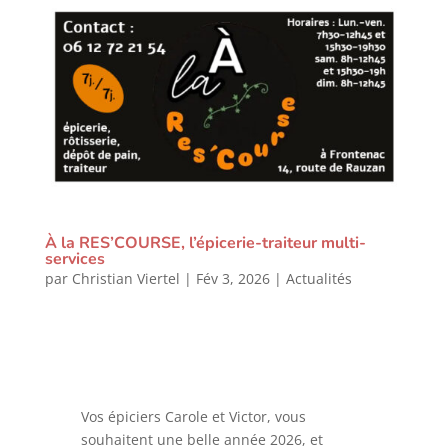
À la RES’COURSE, l’épicerie-traiteur multi-
services
par
Christian Viertel
|
Fév 3, 2026
|
Actualités
Vos épiciers Carole et Victor, vous
souhaitent une belle année 2026, et