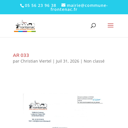
05 56 23 96 38
mairie@commune-
frontenac.fr
AR 033
par
Christian Viertel
|
Juil 31, 2026
|
Non classé