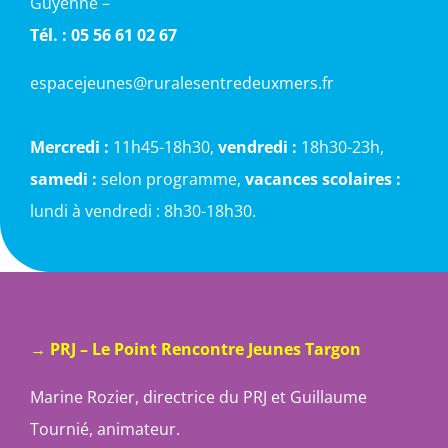
Guyenne –
Tél. : 05 56 61 02 67
espacejeunes@ruralesentredeuxmers.fr
Mercredi :
11h45-18h30,
vendredi :
18h30-23h,
samedi :
selon programme,
vacances scolaires :
lundi à vendredi : 8h30-18h30.
→ PRJ – Le Point Rencontre Jeunes Targon
Marine Rozier, directrice du PRJ et Guillaume
Tournié, animateur.