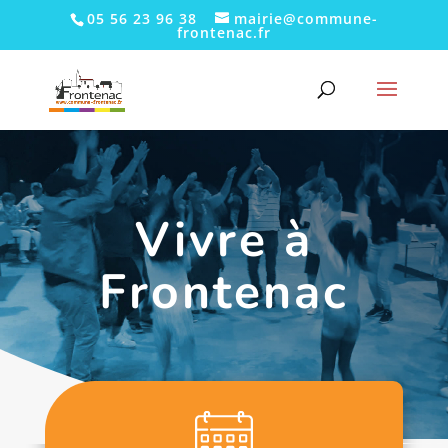
05 56 23 96 38
mairie@commune-
frontenac.fr
Vivre à
Frontenac