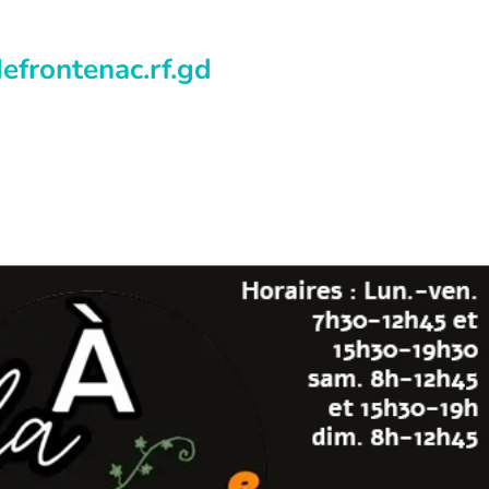
defrontenac.rf.gd